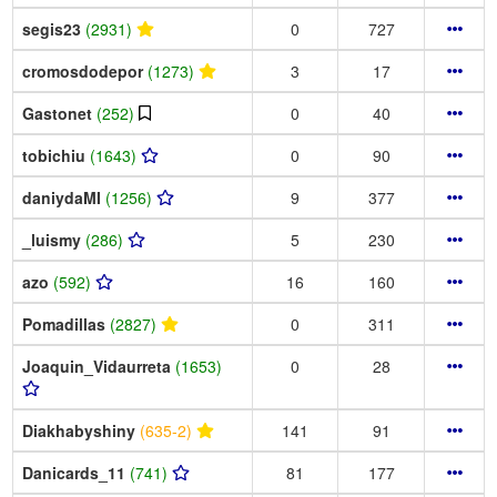
segis23
(2931)
0
727
cromosdodepor
(1273)
3
17
Gastonet
(252)
0
40
tobichiu
(1643)
0
90
daniydaMI
(1256)
9
377
_luismy
(286)
5
230
azo
(592)
16
160
Pomadillas
(2827)
0
311
Joaquin_Vidaurreta
(1653)
0
28
Diakhabyshiny
(635-2)
141
91
Danicards_11
(741)
81
177