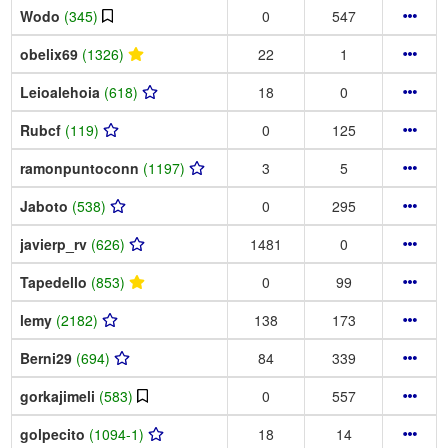
Wodo
(345)
0
547
obelix69
(1326)
22
1
Leioalehoia
(618)
18
0
Rubcf
(119)
0
125
ramonpuntoconn
(1197)
3
5
Jaboto
(538)
0
295
javierp_rv
(626)
1481
0
Tapedello
(853)
0
99
lemy
(2182)
138
173
Berni29
(694)
84
339
gorkajimeli
(583)
0
557
golpecito
(1094-1)
18
14