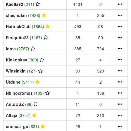
Kaolla92
(211)
1401
0
chechulan
(1436)
1
255
HattrickClub
(1664)
493
98
Periquito28
(1167)
35
50
lorea
(2787)
385
724
Kinkonkay
(309)
27
4
Winsinkin
(127)
90
320
Urdune
(3417)
44
2
Nhinocromos
(103)
4
136
AntoDBZ
(86)
11
0
Altaja
(3747)
72
210
cromos_gc
(631)
28
1