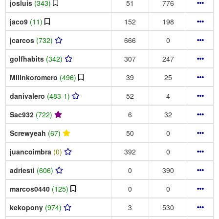
josluis
(343)
51
776
jaco9
(11)
152
198
jcarcos
(732)
666
0
golfhabits
(342)
307
247
Milinkoromero
(496)
39
25
danivalero
(483-1)
52
4
Sac932
(722)
6
32
Screwyeah
(67)
50
0
juancoimbra
(0)
392
0
adriesti
(606)
0
390
marcos0440
(125)
0
0
kekopony
(974)
3
530