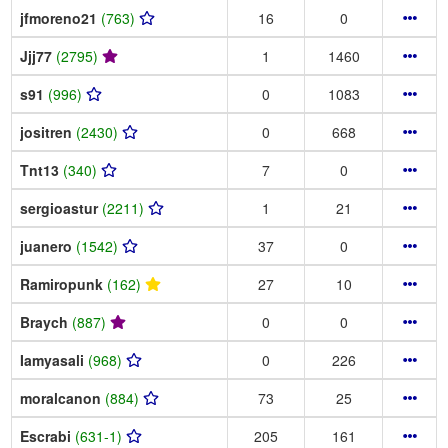
jfmoreno21
(763)
16
0
Jjj77
(2795)
1
1460
s91
(996)
0
1083
jositren
(2430)
0
668
Tnt13
(340)
7
0
sergioastur
(2211)
1
21
juanero
(1542)
37
0
Ramiropunk
(162)
27
10
Braych
(887)
0
0
Iamyasali
(968)
0
226
moralcanon
(884)
73
25
Escrabi
(631-1)
205
161