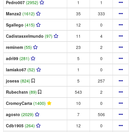
Pedro007
(2952)
1
1
Manza2
(1612)
35
333
Sgallego
(415)
12
0
Cadistasxelmundo
(97)
11
4
reminem
(55)
23
2
adri99
(281)
5
0
lamiako67
(52)
1
0
josess
(824)
5
257
Rubechstn
(89)
543
2
CromoyCarta
(1400)
10
0
agosto
(2029)
7
506
Cdb1905
(264)
12
0