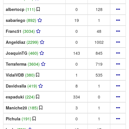
albertocp
(111)
0
128
sabariego
(892)
19
1
Franc51
(3034)
0
48
Angeldiaz
(2299)
0
1002
JoaquinTG
(460)
143
845
Terraferma
(3604)
0
719
VidalVDB
(380)
1
535
Davidvalla
(419)
8
1
espaduki
(224)
334
0
Maniche20
(185)
3
1
Pichula
(191)
0
1