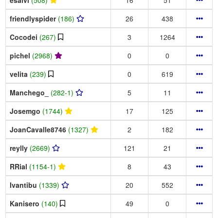
friendlyspider
(186)
26
438
Cocodei
(267)
3
1264
pichel
(2968)
0
0
velita
(239)
0
619
Manchego_
(282-1)
5
11
Josemgo
(1744)
17
125
JoanCavalle8746
(1327)
2
182
reylly
(2669)
121
21
RRial
(1154-1)
8
43
Ivantibu
(1339)
20
552
Kanisero
(140)
49
0