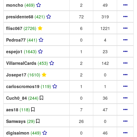
moncho
(469)
2
49
presidente68
(421)
72
319
flisc067
(2726)
6
1221
Pedroa77
(441)
0
4
espejo1
(1643)
1
23
VillarrealCards
(453)
2
142
Josepe17
(1610)
2
0
carloscromos19
(119)
1
1
Cuch0_84
(244)
0
36
aes18
(118)
7
47
Samways
(29)
26
0
digisaimon
(449)
0
46