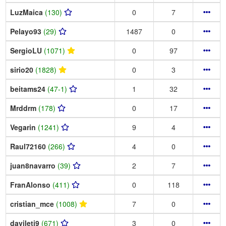
LuzMaica
(130)
0
7
Pelayo93
(29)
1487
0
SergioLU
(1071)
0
97
sirio20
(1828)
0
3
beitams24
(47-1)
1
32
Mrddrm
(178)
0
17
Vegarin
(1241)
9
4
Raul72160
(266)
4
0
juan8navarro
(39)
2
7
FranAlonso
(411)
0
118
cristian_mce
(1008)
7
0
davileti9
(671)
3
0