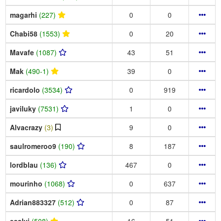
magarhi
(227)
0
0
Chabi58
(1553)
0
20
Mavafe
(1087)
43
51
Mak
(490-1)
39
0
ricardolo
(3534)
0
919
javiluky
(7531)
1
0
Alvacrazy
(3)
9
0
saulromeroo9
(190)
8
187
lordblau
(136)
467
0
mourinho
(1068)
0
637
Adrian883327
(512)
0
87
esalvi
(508)
16
51