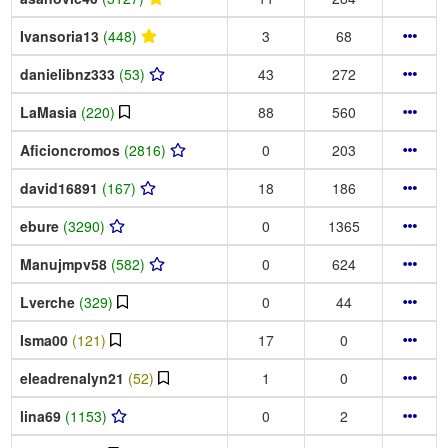
Ivansoria13
(448)
3
68
danielibnz333
(53)
43
272
LaMasia
(220)
88
560
Aficioncromos
(2816)
0
203
david16891
(167)
18
186
ebure
(3290)
0
1365
Manujmpv58
(582)
0
624
Lverche
(329)
0
44
Isma00
(121)
17
0
eleadrenalyn21
(52)
1
0
lina69
(1153)
0
2