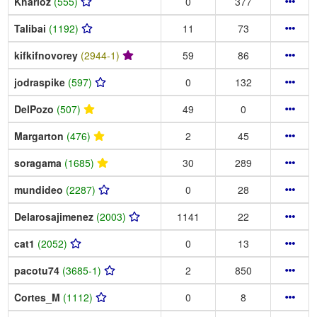
Kharloz
(555)
0
377
Talibai
(1192)
11
73
kifkifnovorey
(2944-1)
59
86
jodraspike
(597)
0
132
DelPozo
(507)
49
0
Margarton
(476)
2
45
soragama
(1685)
30
289
mundideo
(2287)
0
28
Delarosajimenez
(2003)
1141
22
cat1
(2052)
0
13
pacotu74
(3685-1)
2
850
Cortes_M
(1112)
0
8