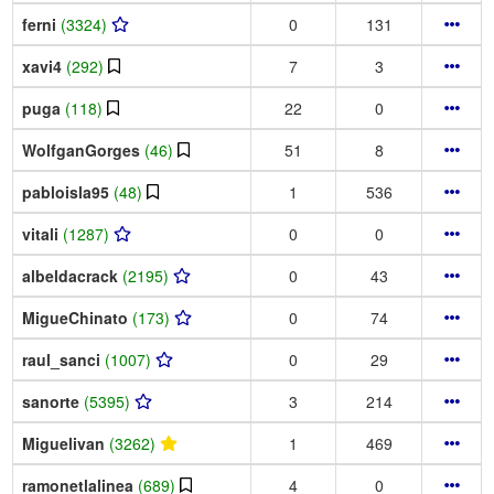
ferni
(3324)
0
131
xavi4
(292)
7
3
puga
(118)
22
0
WolfganGorges
(46)
51
8
pabloisla95
(48)
1
536
vitali
(1287)
0
0
albeldacrack
(2195)
0
43
MigueChinato
(173)
0
74
raul_sanci
(1007)
0
29
sanorte
(5395)
3
214
Miguelivan
(3262)
1
469
ramonetlalinea
(689)
4
0