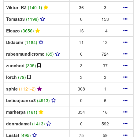
Viktor_RZ
(140-1)
36
3
Tomas33
(1198)
0
153
Elcazo
(3656)
16
14
Didacmr
(1184)
11
13
rubenmundicromo
(65)
0
724
zunchori
(305)
3
37
Iorch
(79)
3
3
sphie
(1121-2)
308
1
beticojuanxx3
(4913)
0
6
marherpa
(161)
354
16
donradamel
(1413)
0
592
Lestat
(495)
75
59