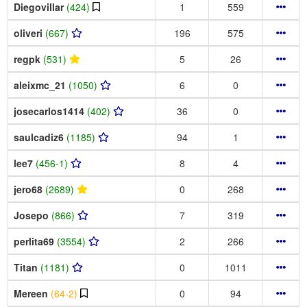
Diegovillar
(424)
1
559
oliveri
(667)
196
575
regpk
(531)
5
26
aleixmc_21
(1050)
6
0
josecarlos1414
(402)
36
0
saulcadiz6
(1185)
94
1
lee7
(456-1)
8
4
jero68
(2689)
0
268
Josepo
(866)
7
319
perlita69
(3554)
2
266
Titan
(1181)
0
1011
Mereen
(64-2)
0
94