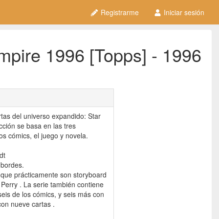
Registrarme
Iniciar sesión
mpire 1996 [Topps] - 1996
tas del universo expandido: Star
ción se basa en las tres
os cómics, el juego y novela.
dt
 bordes.
s que prácticamente son storyboard
 Perry . La serie también contiene
 seis de los cómics, y seis más con
con nueve cartas .