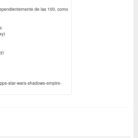
ndependientemente de las 100, como
s:
xy)
y)
opps-star-wars-shadows-empire-