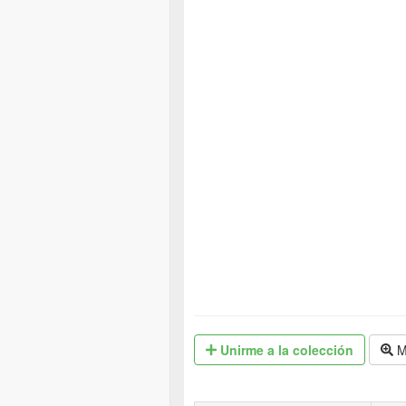
Unirme
a la colección
M