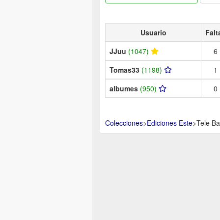
Usuario
Falt
JJuu
(1047)
6
Tomas33
(1198)
1
albumes
(950)
0
Colecciones
>
Ediciones Este
>
Tele B