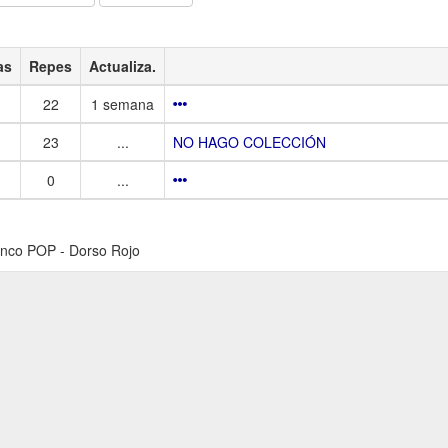
as
Repes
Actualiza.
22
1 semana
23
...
NO HAGO COLECCIÓN
0
...
anco POP - Dorso Rojo